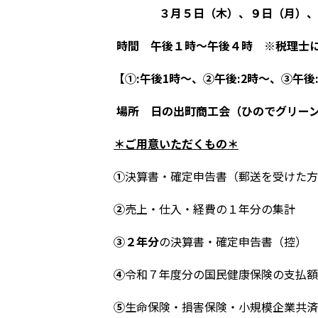
３月５日（木）、９日（月）、１
時間
午後１時～午後４時
※税理士
【①:午後1時～、②午後:2時～、③午後
場所
日の出町商工会（ひのでグリー
＊ご用意いただくもの＊
①
決算書・確定申告書（郵送を受けた方
②
売上・仕入・経費の１年分の集計
③
２年分
の決算書・確定申告書（控）
④
令和７年度分の国民健康保険の支払額
⑤
生命保険・損害保険・小規模企業共済