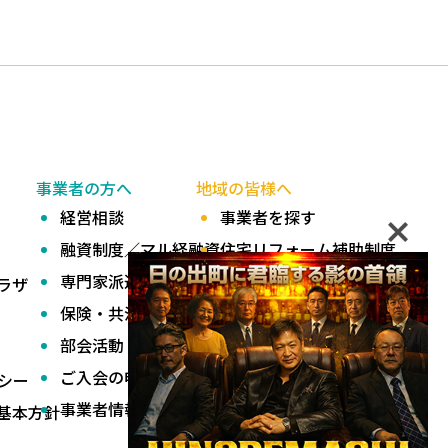
事業者の方へ
地域の皆様へ
経営相談
事業者を探す
融資制度／マル経融資
住宅リフォーム補助制度
専門家派遣
ひので匠・逸品運動
ラザ
保険・共済
ひのでカード会
部会活動
ご入会の申込
シー
事業者情報掲載の申込
基本方針