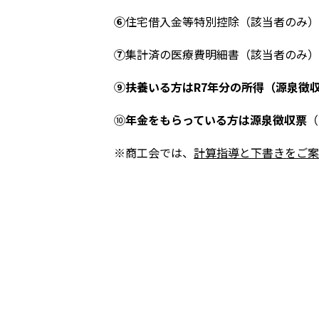
⑥
住宅借入金等特別控除（該当者のみ）
⑦
集計済の医療費明細書（該当者のみ）
⑨
扶養いる方はR7年分の所得（源泉徴
⑩
年金をもらっている方は源泉徴収票
（
※
商工会では、
計算指導と下書きをご案