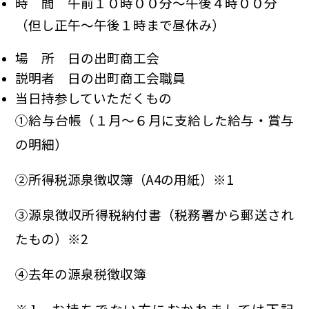
時 間 午前１０時００分～午後４時００分
（但し正午～午後１時まで昼休み）
場 所 日の出町商工会
説明者 日の出町商工会職員
当日持参していただくもの
➀給与台帳（１月～６月に支給した給与・賞与
の明細）
②所得税源泉徴収簿（A4の用紙）※1
③源泉徴収所得税納付書（税務署から郵送され
たもの）※2
④去年の源泉税徴収簿
※1 お持ちでない方におかれましては下記